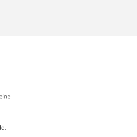
eine
do.