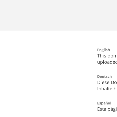
English
This dom
uploaded
Deutsch
Diese Do
Inhalte h
Español
Esta pág